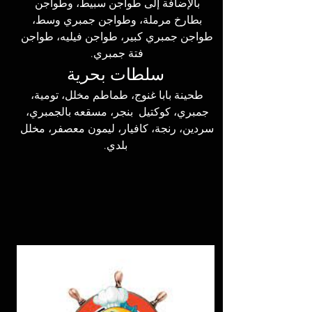
بالإضافة إلى طواجن سبيط، وطواجن 
بطارخ مرملة، وطواجن جمبري وسط، 
طواجن جمبري كبير، طواجن فيليه، طواجن 
فتة جمبري. 
سلطات بحرية
طحينة بابا غنوج، طماطم مخلل، تومية، 
جمبري، كوكتيل  بنجر، مسقعه بالجمبري، 
سردين، رنجة، كافيار، ليمون معصفر، مخلل 
بلدي.