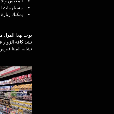
الملابس والأ
مستلزمات الم
يمكنك زيارة 
يوجد بهذا المول مط
تشابه الميتا ڤيرس