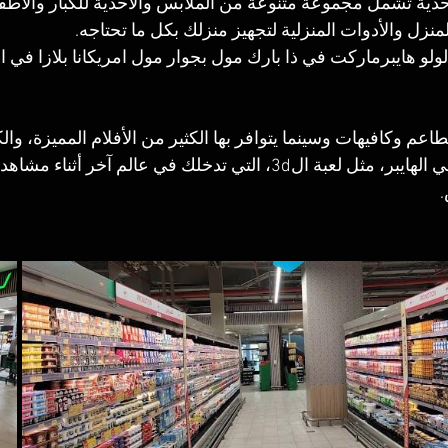
حذية تشمل مجموعة متنوعة من الملابس والأحذية للكبار والأطف
نزل والأدوات المنزلية لتجهيز منزلك بكل ما تحتاجه.
لولو هايبرماركت في ذا بارك مول بجوار مول امريكانا بلازا في 
اعم وكافيهات وسينما يتوافر بها الكثير من الأفلام المميزة، والك
تشد كافة الزوار في الهايبر، مثل لعبة ال3d، التي تدخلك في عالم آخر
.