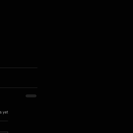
.
s yet