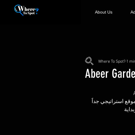
About Us
Ad
Where To Spot?
1 mi
Abeer Garde
وقع استراتيجي جداََ 
داية