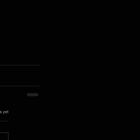
.
s yet